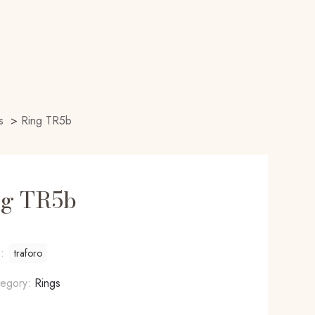
s
>
Ring TR5b
ng TR5b
g:
traforo
tegory:
Rings