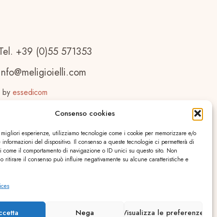
Tel. +39 (0)55 571353
info@meligioielli.com
 by
essedicom
Consenso cookies
e migliori esperienze, utilizziamo tecnologie come i cookie per memorizzare e/o
 informazioni del dispositivo. Il consenso a queste tecnologie ci permetterà di
ti come il comportamento di navigazione o ID unici su questo sito. Non
o ritirare il consenso può influire negativamente su alcune caratteristiche e
ices
ccetta
Nega
Visualizza le preferenze