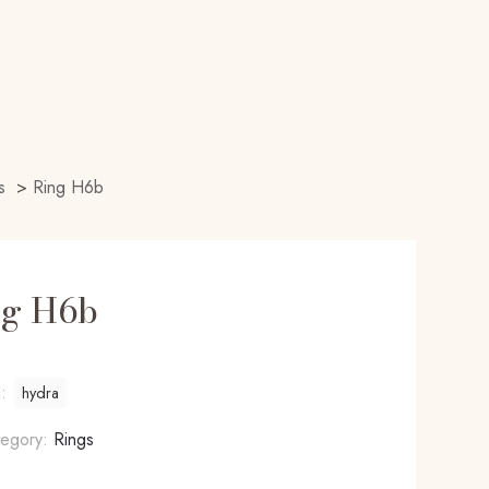
s
>
Ring H6b
ng H6b
g:
hydra
tegory:
Rings