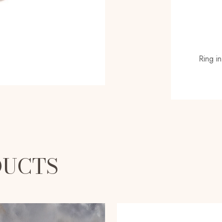
Ring i
DUCTS