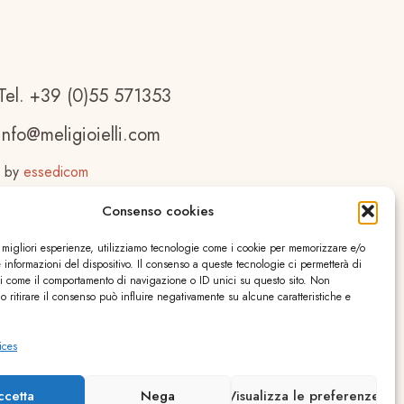
Tel. +39 (0)55 571353
info@meligioielli.com
 by
essedicom
Consenso cookies
e migliori esperienze, utilizziamo tecnologie come i cookie per memorizzare e/o
 informazioni del dispositivo. Il consenso a queste tecnologie ci permetterà di
ti come il comportamento di navigazione o ID unici su questo sito. Non
o ritirare il consenso può influire negativamente su alcune caratteristiche e
ices
ccetta
Nega
Visualizza le preferenze