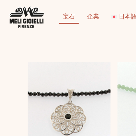
宝石
企業
日本