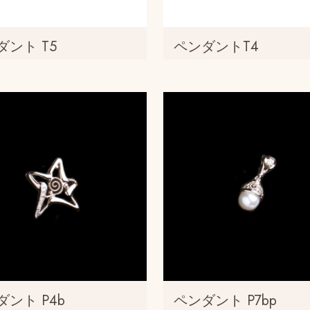
ダント T5
ペンダントT4
ダント P4b
ペンダント P7bp