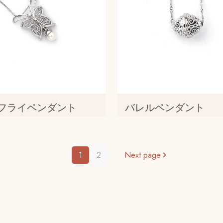
フライペンダント
バレルペンダント
1
2
Next page