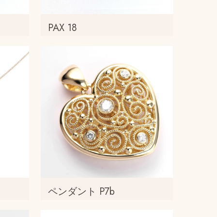
PAX 18
ペンダント P7b