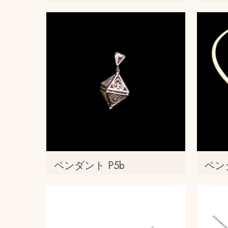
ペンダント P5b
ペン