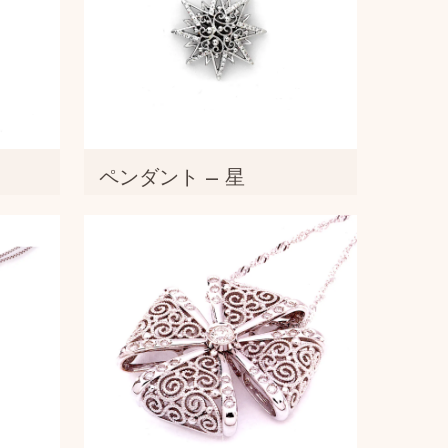
ペンダント – 星