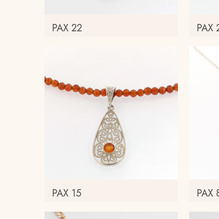
PAX 22
PAX 
PAX 15
PAX