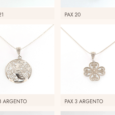
21
PAX 20
 8 ARGENTO
PAX 3 ARGENTO