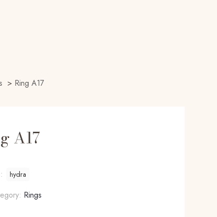
s
>
Ring A17
g A17
g:
hydra
tegory:
Rings