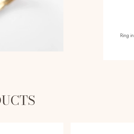
Ring i
DUCTS