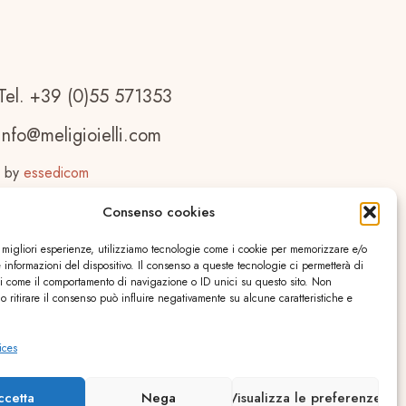
Tel. +39 (0)55 571353
info@meligioielli.com
 by
essedicom
Consenso cookies
e migliori esperienze, utilizziamo tecnologie come i cookie per memorizzare e/o
 informazioni del dispositivo. Il consenso a queste tecnologie ci permetterà di
ti come il comportamento di navigazione o ID unici su questo sito. Non
o ritirare il consenso può influire negativamente su alcune caratteristiche e
ices
ccetta
Nega
Visualizza le preferenze