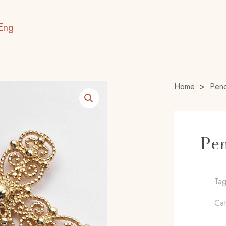
Eng
Home
>
Pend
Pen
Ta
Ca