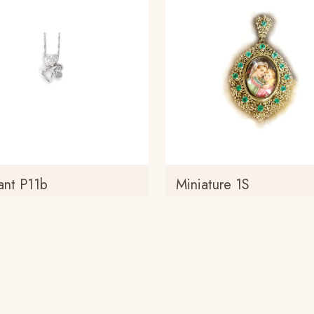
ant P11b
Miniature 1S