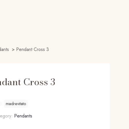
ants
>
Pendant Cross 3
dant Cross 3
g:
madrevitato
tegory:
Pendants